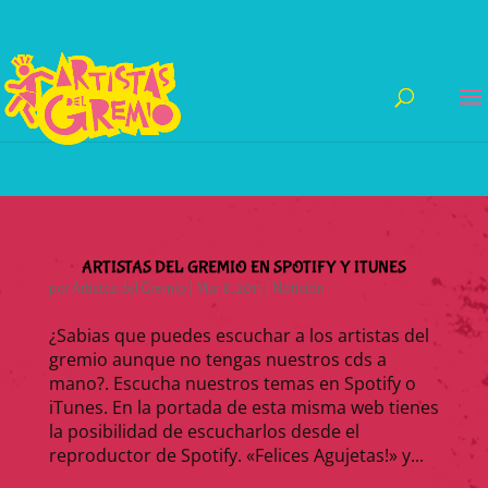
ARTISTAS DEL GREMIO EN SPOTIFY Y ITUNES
por
Artistas del Gremio
|
Mar 8, 2011
|
Notición
¿Sabias que puedes escuchar a los artistas del
gremio aunque no tengas nuestros cds a
mano?. Escucha nuestros temas en Spotify o
iTunes. En la portada de esta misma web tienes
la posibilidad de escucharlos desde el
reproductor de Spotify. «Felices Agujetas!» y...