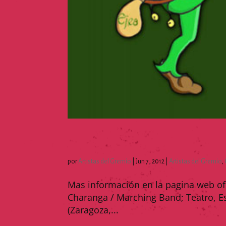
por
Artistas del Gremio
|
Jun 7, 2012
|
Artistas del Gremio
,
Mas información en la pagina web ofi
Charanga / Marching Band; Teatro, Es
(Zaragoza,...