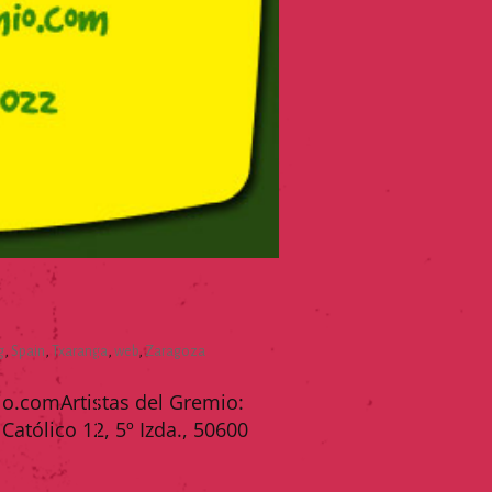
g
,
Spain
,
Txaranga
,
web
,
Zaragoza
io.comArtistas del Gremio:
atólico 12, 5º Izda., 50600