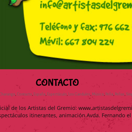
CONTACTO
Charanga
,
Contacto
,
España
,
Espectáculo
,
Los Gandules
,
Música
,
Peña
,
Peñas
,
Sin
cial de los Artistas del Gremio: www.artistasdelgrem
pectáculos itinerantes, animación.Avda. Fernando el C