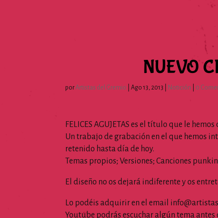
NUEVO CD
por
Artistas del Gremio
|
Ago 13, 2013
|
Notición
|
0 Comen
FELICES AGUJETAS es el título que le hemos
Un trabajo de grabación en el que hemos int
retenido hasta día de hoy.
Temas propios; Versiones; Canciones punkinfa
El diseño no os dejará indiferente y os ent
Lo podéis adquirir en el email
info@artista
Youtube podrás escuchar algún tema antes