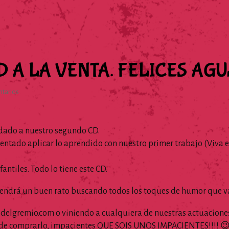
 A LA VENTA. FELICES AG
tarios
 dado a nuestro segundo CD.
entado aplicar lo aprendido con nuestro primer trabajo (Viva e
ntiles. Todo lo tiene este CD.
retendrá un buen rato buscando todos los toques de humor que v
sdelgremio.com
o viniendo a cualquiera de nuestras actuaciones
 de comprarlo, impacientes QUE SOIS UNOS IMPACIENTES!!!! 