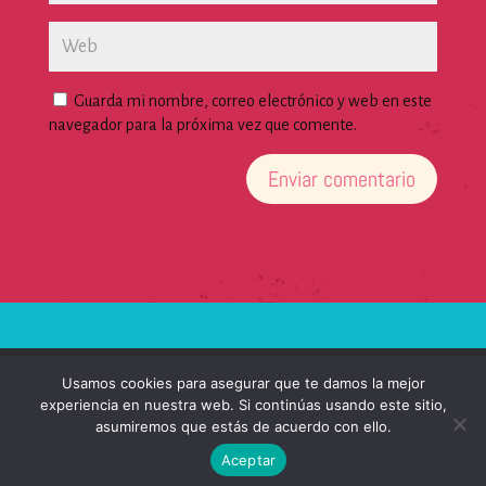
Guarda mi nombre, correo electrónico y web en este
navegador para la próxima vez que comente.
Aviso legal y Política de privacidad
Usamos cookies para asegurar que te damos la mejor
experiencia en nuestra web. Si continúas usando este sitio,
asumiremos que estás de acuerdo con ello.
Aceptar
Artistas del Gremio®