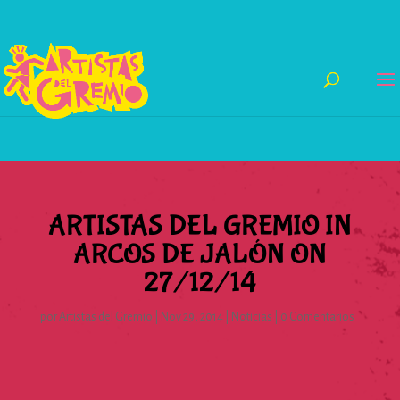
ARTISTAS DEL GREMIO IN
ARCOS DE JALÓN ON
27/12/14
por
Artistas del Gremio
|
Nov 29, 2014
|
Noticias
|
0 Comentarios